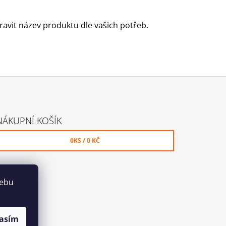
 Kč
pravit název produktu dle vašich potřeb.
NÁKUPNÍ KOŠÍK
0
KS /
0 KČ
webu
asím