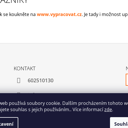
CELÉ ČR
PYTLEM
2 299 Kč
3 199 Kč
Původně:
3 499 Kč
Původně:
3 998
ak se koukněte na
www.vypracovat.cz
. Je tady i možnost u
KONTAKT
602510130
info@rutor.cz
web používá soubory cookie. Dalším procházením tohoto 
ujete souhlas s jejich používáním.. Více informací
zde
.
tavení
Souhl