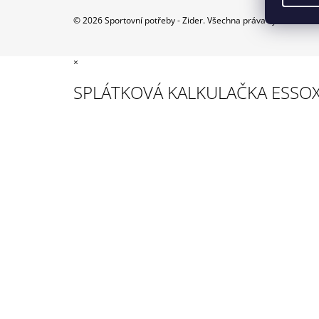
Něco 
© 2026 Sportovní potřeby - Zider. Všechna práva vyhrazena.
×
SPLÁTKOVÁ KALKULAČKA ESSO