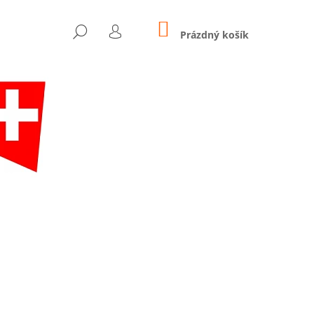
NÁKUPNÍ
HLEDAT
KOŠÍK
Prázdný košík
PŘIHLÁŠENÍ
Následující
AZDA S BOXOVACÍM