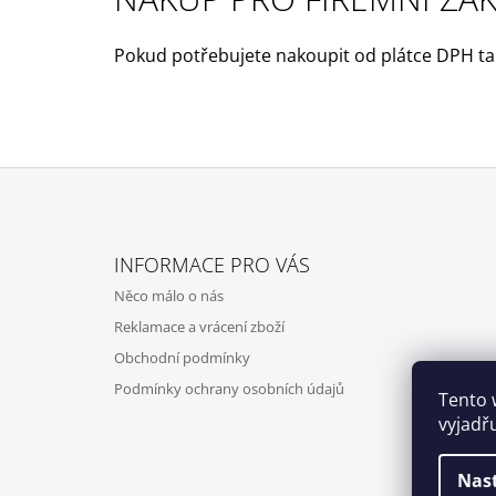
1 999 Kč
Původně:
2 499 Kč
Pokud potřebujete nakoupit od plátce DPH t
Z
Á
INFORMACE PRO VÁS
P
Něco málo o nás
A
Reklamace a vrácení zboží
T
Obchodní podmínky
Í
Podmínky ochrany osobních údajů
Tento 
vyjadř
Nas